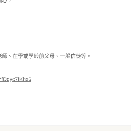
同心，
老師、在學或學齡前父母、一般信徒等。
2YfDdyc7fKhx6