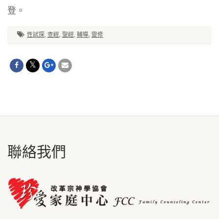
登。
性試探
,
查經
,
聖經
,
輔導
,
靈修
聯絡我們