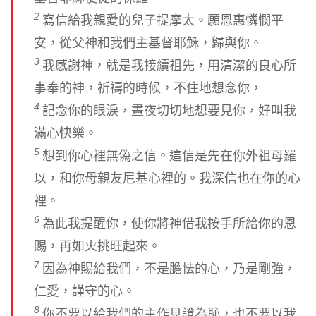
2
寫信給我親愛的兒子提摩太。願恩惠憐憫平
安，從父神和我們主基督耶穌，歸與你。
3
我感謝神，就是我接續祖先，用清潔的良心所
事奉的神，祈禱的時候，不住地想念你，
4
記念你的眼淚，晝夜切切地想要見你，好叫我
滿心快樂。
5
想到你心裡無偽之信。這信是先在你外祖母羅
以，和你母親友尼基心裡的。我深信也在你的心
裡。
6
為此我提醒你，使你將神借我按手所給你的恩
賜，再如火挑旺起來。
7
因為神賜給我們，不是膽怯的心，乃是剛強，
仁愛，謹守的心。
8
你不要以給我們的主作見證為恥，也不要以我