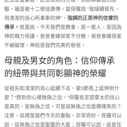
記念亞當夏娃，記念以前的先祖，到耶穌基督的應
驗，福音被十二使徒廣傳。當保羅說 “我接續祖先，
用清潔的良心所事奉的神”，
強調的正是神的信實的
傳承。
就是說，今天我們是教會，是一家人，是因為
神的親力保護。爸爸會確保家不分散，爸爸會確保家
不被破壞，神就是我們完美的爸爸。
母親及男女的角色：信仰傳承
的紐帶與共同彰顯神的榮耀
從祖先和清潔的良心延續下去，第5節馬上延伸到什
麼？“想到你心裡無偽之信。”保羅肯定提摩太的信心
是真的，是無偽之信。可是這無偽之信是哪裡來的？
注意，這裡是我們今天的重點。非常奇妙，保羅可以
說，這無偽之信是聖靈的大能；保羅可以說，這是在