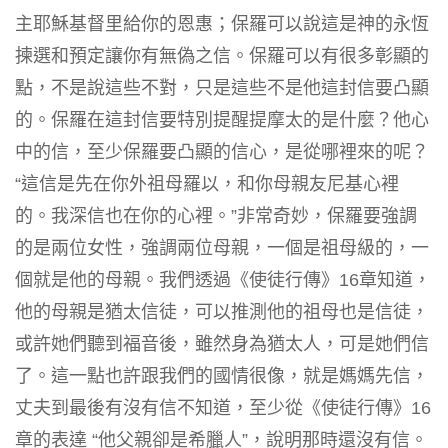
主耶穌基督里給你的恩惠；保羅可以說這是神的永恆
揀選和預定讓你有無偽之信。保羅可以有很多彰顯的
點，不是說這些不對，只是這些不是他這封信要凸顯
的。保羅在這封信要特別提醒提摩太的是什麼？他心
中的信，至少保羅要凸顯的信心，是從哪裡來的呢？
“這信是先在你外祖母羅以，和你母親友尼基心裡
的。我深信也在你的心裡。”非常奇妙，保羅要強調
的是兩位女性，強調兩位母親，一個是祖母級的，一
個就是他的母親。我們透過《使徒行傳》16章知道，
他的母親是猶太信徒，可以推測他的祖母也是信徒，
或許她們聽到福音後，雖然身為猶太人，可是她們信
了。這一點也許跟我們的國情很像，就是媽媽先信，
丈夫到最後有沒有信不知道，至少從《使徒行傳》16
章的表達 “他父親卻是希臘人”，說明那時還沒有信。