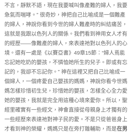
不言，靜默不語，現在我要喊叫像產難的婦人，我要
急氣而喘哮。” 很奇妙，神把自己比喻成是一個難產
的婦人，神說你看到今世的婦人難產時的糾結痛苦，
這就是我跟以色列人的關係。我們看到神用女人才有
的經歷——像難產的婦人，來表達祂對以色列人的心
境。還有一處是《以賽亞書》49章15節：“婦人焉能
忘記她吃奶的嬰孩，不憐恤她所生的兒子。即或有忘
記的，我卻不忘記你。” 神在這裡又把自己比喻成一
個婦人，一個疼愛自己嬰孩的媽媽，神說你看今世媽
媽怎樣珍惜初生兒，珍惜她的嬰孩，怎樣全心全力愛
她的嬰孩，我就是完全用這種心境來愛你。所以，聖
經里確實有一些經文，神會直接從母親身上才獨有的
一些經歷來表達祂對神子民的愛。不是只從爸爸身上
才看到神的榮耀，媽媽只是在旁打雜輔助，而是
在男