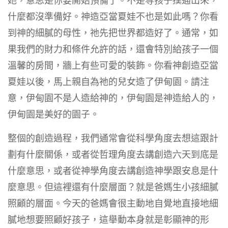
她，意思是你要開始預備了。不是等孩子撲通出來，
什麼都沒準備好。神造亞當夏娃不也是如此嗎？你看
到神的細膩的母性，祂先把世界都造好了。通常，如
果我們的財力和條件允許的話，還會特別給孩子一個
溫馨的房間，牆上有些可愛的裝飾。你看神創造亞當
夏娃以後，馬上親自為祂的兒女造了伊甸園。請注
意，伊甸園不是人造給神的，伊甸園是神造給人的，
伊甸園是美好的園子。
整個的創造過程，我們通常會從科學角度去想這跟計
劃有什麼關係，或者從哲理角度去講創造六天到底是
什麼意思，或者從神學角度去講創造神學跟安息是什
麼意思。但這裡還有什麼層面？就是爸媽生小孩細膩
照顧的層面。今天的爸媽會很主動地自覺地直接地細
膩地想要照顧好孩子，這舉動本身就是彰顯神的形