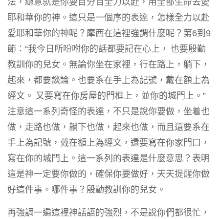
法，總意就是你要百分百全力以赴，用全部生命去愛
耶和華你的神。這只是一個序的表達，怎樣全力以赴
愛耶和華你的神呢？摩西在這裡強調什麼呢？第6到9
節：“我今日所吩咐你的話都要記在心上，
也要殷勤
教訓你的兒女。無論你坐在家裡，行在路上，躺下，
起來，都要談論。也要系在手上為記號，戴在額上為
經文。
又要寫在你房屋的門框上，並你的城門上。”
注意這一系列奇怪的表達，不只是說你要做，坐着也
做，走路也做，躺下也做，起來也做，而且還要系在
手上為記號，戴在額上為經文，還要寫在你家門口，
寫在你的城門上。這一系列的表達是什麼意思？表明
這是神一定要你做的，確保你要做好，天天提醒你做
好這件事。哪件事？殷勤教訓你的兒女。
再強調一遍這裡神話語的強烈，不是說你們都很忙，