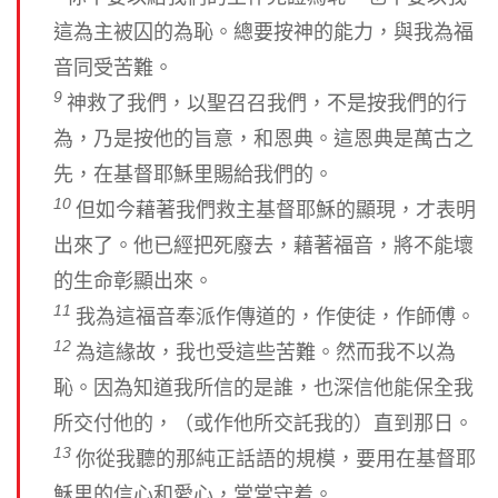
這為主被囚的為恥。總要按神的能力，與我為福
音同受苦難。
9
神救了我們，以聖召召我們，不是按我們的行
為，乃是按他的旨意，和恩典。這恩典是萬古之
先，在基督耶穌里賜給我們的。
10
但如今藉著我們救主基督耶穌的顯現，才表明
出來了。他已經把死廢去，藉著福音，將不能壞
的生命彰顯出來。
11
我為這福音奉派作傳道的，作使徒，作師傅。
12
為這緣故，我也受這些苦難。然而我不以為
恥。因為知道我所信的是誰，也深信他能保全我
所交付他的，（或作他所交託我的）直到那日。
13
你從我聽的那純正話語的規模，要用在基督耶
穌里的信心和愛心，常常守着。