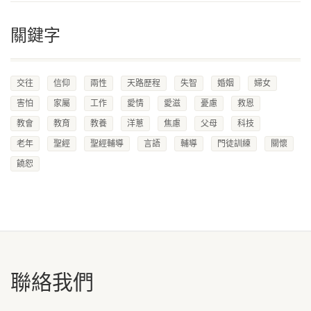
關鍵字
交往
信仰
兩性
天路歷程
失智
婚姻
婦女
害怕
家屬
工作
愛情
愛滋
憂慮
救恩
教會
教育
教養
洋蔥
焦慮
父母
科技
老年
聖經
聖經輔導
言語
輔導
門徒訓練
關懷
饒恕
聯絡我們