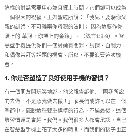
這樣的對話需要用心並且擺上時間。它們卻可以成為
一個很大的祝福，正如聖經所說：「我兒，要聽你父
親的訓誨，不可離棄你母親的法則； 因為這要作你
頭上的 華冠，你項上的金鍊」。（箴言1:8-9）。智
慧型手機提供你們一個討論有關罪、試探、自制力，
和偶像崇拜等話題的機會。所以，不要浪費這次機
會。
4. 你是否塑造了良好使用手機的習慣？
有一個朋友開玩笑地說，他父親告訴他: 「照我所說
的去做，不是照我做去做！」家長們或許可以在一個
季節中，擺脫這種雙重標準的行為。不過最後，這個
壞習慣還是會趕上我們。我們很多人都會承認，自己
在智慧型手機上花了太多的時間，而我們的孩子也正